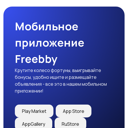
природе
дартс
Мобильное
Тренажеры и фитнес
Спортивное питание
приложение
Freebby
Другое
Крутите колесо фортуны, выигрывайте
бонусы, удобно ищите и размещайте
объявления - все это в нашем мобильном
приложении!
Play Market
App Store
AppGallery
RuStore