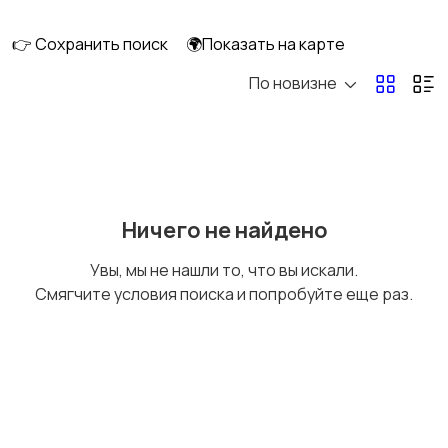
скейтбординг
гироскутеры
👉 Сохранить поиск
🌍Показать на карте
По новизне
Бильярд и боулинг
Водные виды спорта
Единоборства
Зимние виды спорта
Ничего не найдено
Увы, мы не нашли то, что вы искали.
Смягчите условия поиска и попробуйте еще раз.
Игры с мячом
Охота и рыбалка
Туризм и отдых на
Теннис, бадминтон,