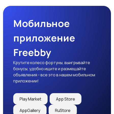
природе
дартс
Мобильное
Тренажеры и фитнес
Спортивное питание
приложение
Freebby
Другое
Крутите колесо фортуны, выигрывайте
бонусы, удобно ищите и размещайте
объявления - все это в нашем мобильном
приложении!
Play Market
App Store
AppGallery
RuStore