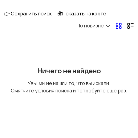
скейтбординг
гироскутеры
👉 Сохранить поиск
🌍Показать на карте
По новизне
Бильярд и боулинг
Водные виды спорта
Единоборства
Зимние виды спорта
Ничего не найдено
Увы, мы не нашли то, что вы искали.
Смягчите условия поиска и попробуйте еще раз.
Игры с мячом
Охота и рыбалка
Туризм и отдых на
Теннис, бадминтон,