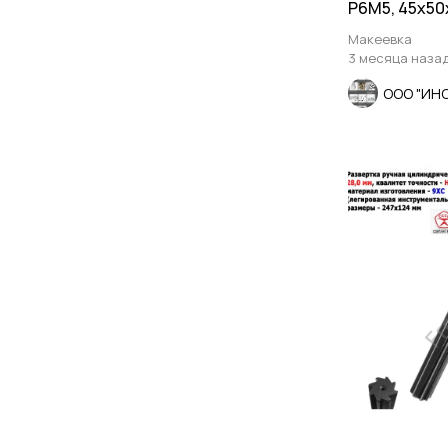
Р6М5, 45х50
цельный.232
Макеевка
3 месяца наза
ООО "ИН