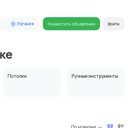
Луганск
Разместить объявление
Войти
ке
Потолки
Ручные инструменты
Другое
Расходные
материалы и
оснастка
По новизне