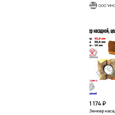
ООО "ИН
1 174 ₽
Зенкер наса