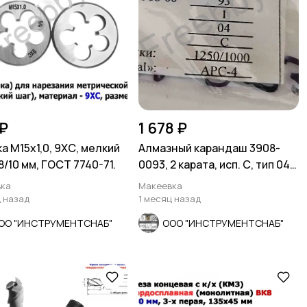
₽
1 678 ₽
а М15х1,0, 9ХС, мелкий
Алмазный карандаш 3908-
8/10 мм, ГОСТ 7740-71.
0093, 2 карата, исп. С, тип 04,
зерн 1250/1000.
ка
Макеевка
ц назад
1 месяц назад
ОО "ИНСТРУМЕНТСНАБ"
ООО "ИНСТРУМЕНТСНАБ"