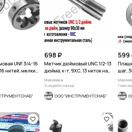
698 ₽
599 
овая UNF 3/4-16
Метчик дюймовый UNC 1/2-13
Плашк
16 нитей, мелкий
дюйма, к-т, 9ХС, 13 ниток на
шаг, 3
м
дюйм, 90/30
Макеевка
Макеев
3 недели назад
1 меся
СТРУМЕНТСНАБ"
ООО "ИНСТРУМЕНТСНАБ"
О