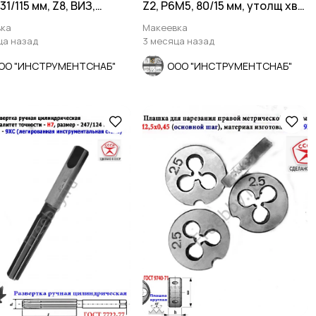
31/115 мм, Z8, ВИЗ,
Z2, Р6М5, 80/15 мм, утолщ хв
.
16 мм, в/зав
ка
Макеевка
ца назад
3 месяца назад
ОО "ИНСТРУМЕНТСНАБ"
ООО "ИНСТРУМЕНТСНАБ"