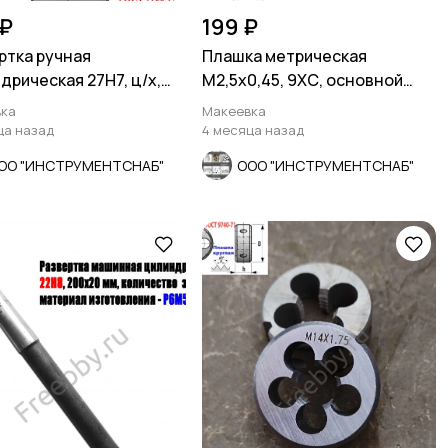
 ₽
199 ₽
ртка ручная
Плашка метрическая
дрическая 27Н7, ц/х,
М2,5х0,45, 9ХС, основной
47/124 мм, Z8, СССР.
шаг, 15/3 мм, СССР.
ка
Макеевка
ца назад
4 месяца назад
ОО "ИНСТРУМЕНТСНАБ"
ООО "ИНСТРУМЕНТСНАБ"