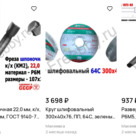
3 698 ₽
937 
ная 22,0 мм, к/х,
Круг шлифовальный
Разве
мм, ГОСТ 9140-78
300х40х76, ПП, 64С, зеленый,
Р6М5, 
40 СМ1, K-L V, ср зерно
СССР
Макеевка
Макеев
д
2 месяца назад
2 меся