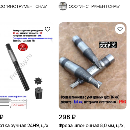
ОО "ИНСТРУМЕНТСНАБ"
ООО "ИНСТРУМЕНТСНАБ"
₽
298 ₽
ртка ручная 24Н9, ц/х,
Фреза шпоночная 8,0 мм, ц/х,