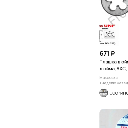
671 ₽
Плашка дюйм
дюйма, 9ХС, 
шаг, 45/14 м
Макеевка
1 неделю назад
ООО "ИН