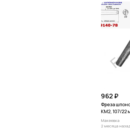
962 ₽
Фреза шпоноч
КМ2, 107/22 
ВИЗ, СССР
Макеевка
2 месяца наза