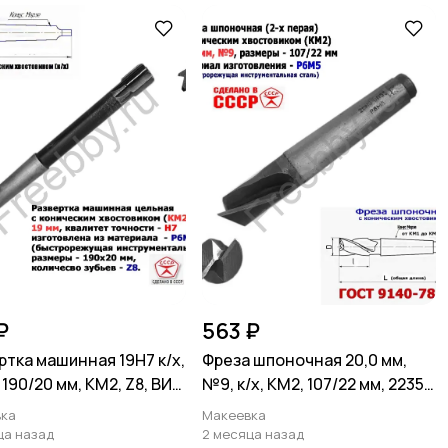
₽
563 ₽
ртка машинная 19Н7 к/х,
Фреза шпоночная 20,0 мм,
190/20 мм, КМ2, Z8, ВИЗ,
№9, к/х, КМ2, 107/22 мм, 2235-
.
0055, СССР.
ка
Макеевка
ца назад
2 месяца назад