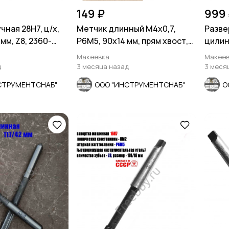
149 ₽
999
чная 28Н7, ц/х,
Метчик длинный М4х0,7,
Разве
 мм, Z8, 2360-
Р6М5, 90х14 мм, прям хвост,
цилин
осн шаг, СССР..
9ХС, 2
Макеевка
Макеев
д
3 месяца назад
3 меся
СТРУМЕНТСНАБ"
ООО "ИНСТРУМЕНТСНАБ"
О