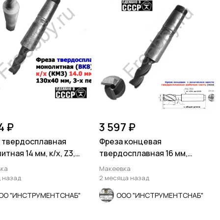
4 ₽
3 597 ₽
 твердосплавная
Фреза концевая
тная 14 мм, к/х, Z3,
твердосплавная 16 мм,
130/40 мм, СССР.
монолит, ВК8, к/х, КМ3, Z3
ка
Макеевка
СССР.
ц назад
2 месяца назад
ОО "ИНСТРУМЕНТСНАБ"
ООО "ИНСТРУМЕНТСНАБ"