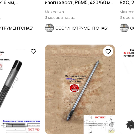
х16 мм,
изогн хвост, Р6М5, 420/60 мм,
9ХС, 2
0-2672, СССР
осн шаг, СССР.
СССР
Макеевка
Макеев
д
3 месяца назад
3 меся
СТРУМЕНТСНАБ"
ООО "ИНСТРУМЕНТСНАБ"
О