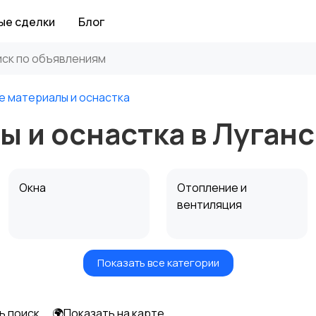
ые сделки
Блог
е материалы и оснастка
 и оснастка в Луганс
Окна
Отопление и
вентиляция
Показать все категории
Электрика
Электроинструмент
ы
ь поиск
🌍Показать на карте