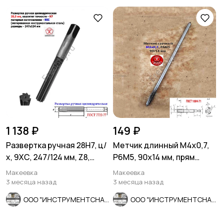
1 138 ₽
149 ₽
Развертка ручная 28Н7, ц/
Метчик длинный М4х0,7,
х, 9ХС, 247/124 мм, Z8,
Р6М5, 90х14 мм, прям
2360-0154, СССР.
хвост, осн шаг, СССР..
Макеевка
Макеевка
3 месяца назад
3 месяца назад
ООО "ИНСТРУМЕНТСНАБ"
ООО "ИНСТРУМЕНТСНАБ"