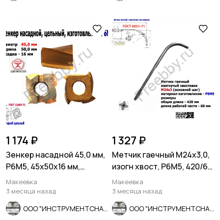
1 174 ₽
1 327 ₽
Зенкер насадной 45,0 мм,
Метчик гаечный М24х3,0,
Р6М5, 45х50х16 мм,
изогн хвост, Р6М5, 420/60
цельный.2320-2672, СССР
мм, осн шаг, СССР.
Макеевка
Макеевка
3 месяца назад
3 месяца назад
ООО "ИНСТРУМЕНТСНАБ"
ООО "ИНСТРУМЕНТСНАБ"