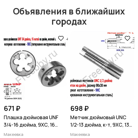
Электрика
Электроинструмент
ы
Объявления в ближайших
городах
Другое
Расходные
материалы и
оснастка
671 ₽
698 ₽
Плашка дюймовая UNF
Метчик дюймовый UNC
3/4-16 дюйма, 9ХС, 16
1/2-13 дюйма, к-т, 9ХС, 13
нитей, мелкий шаг, 45/14
ниток на дюйм, 90/30
Макеевка
Макеевка