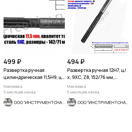
499 ₽
494 ₽
Развертка ручная
Развертка ручная 12Н7, ц/
цилиндрическая 11,5Н9, ц/
х, 9ХС, Z8, 152/76 мм,
х, 9ХС, Z8, 142/71 мм,
цилиндрическая.
Макеевка
Макеевка
СССР.
5 месяцев назад
5 месяцев назад
ООО "ИНСТРУМЕНТСНАБ"
ООО "ИНСТРУМЕНТСНАБ"