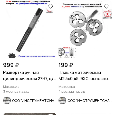
999 ₽
199 ₽
Развертка ручная
Плашка метрическая
цилиндрическая 27Н7, ц/
М2,5х0,45, 9ХС, основной
х, 9ХС, 247/124 мм, Z8,
шаг, 15/3 мм, СССР.
Макеевка
Макеевка
СССР.
3 месяца назад
4 месяца назад
ООО "ИНСТРУМЕНТСНАБ"
ООО "ИНСТРУМЕНТСНАБ"