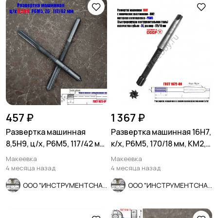
457 ₽
1 367 ₽
Развертка машинная
Развертка машинная 16Н7,
8,5Н9, ц/х, Р6М5, 117/42 мм,
к/х, Р6М5, 170/18 мм, КМ2,
ГОСТ 1672-80, СССР
Z8, СССР.
Макеевка
Макеевка
4 месяца назад
4 месяца назад
ООО "ИНСТРУМЕНТСНАБ"
ООО "ИНСТРУМЕНТСНАБ"