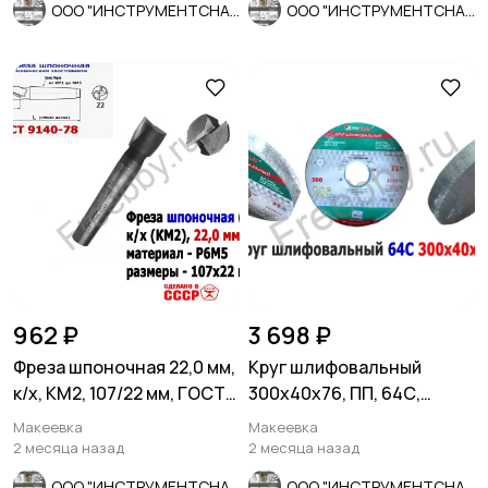
ООО "ИНСТРУМЕНТСНАБ"
ООО "ИНСТРУМЕНТСНАБ"
962 ₽
3 698 ₽
Фреза шпоночная 22,0 мм,
Круг шлифовальный
к/х, КМ2, 107/22 мм, ГОСТ
300х40х76, ПП, 64С,
9140-78 ВИЗ, СССР
зеленый, 40 СМ1, K-L V, ср
Макеевка
Макеевка
зерно
2 месяца назад
2 месяца назад
ООО "ИНСТРУМЕНТСНАБ"
ООО "ИНСТРУМЕНТСНАБ"