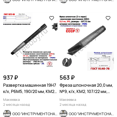
937 ₽
563 ₽
Развертка машинная 19Н7
Фреза шпоночная 20,0 мм,
к/х, Р6М5, 190/20 мм, КМ2,
№9, к/х, КМ2, 107/22 мм,
Z8, ВИЗ, СССР.
2235-0055, СССР.
Макеевка
Макеевка
2 месяца назад
2 месяца назад
ООО "ИНСТРУМЕНТСНАБ"
ООО "ИНСТРУМЕНТСНАБ"