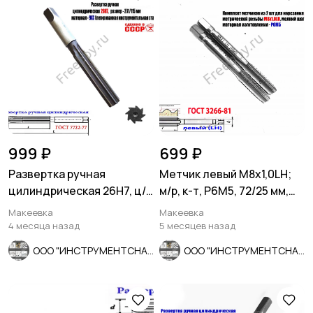
999 ₽
699 ₽
Развертка ручная
Метчик левый М8х1,0LH;
цилиндрическая 26Н7, ц/
м/р, к-т, Р6М5, 72/25 мм,
х, 9ХС, 231/115 мм, Z8,
мелкий шаг.
Макеевка
Макеевка
СССР.
4 месяца назад
5 месяцев назад
ООО "ИНСТРУМЕНТСНАБ"
ООО "ИНСТРУМЕНТСНАБ"