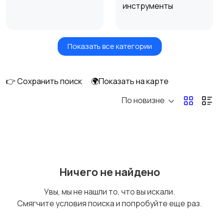
инструменты
Показать все категории
Окна
Отопление и
вентиляция
👉 Сохранить поиск
🌍Показать на карте
По новизне
Потолки
Ручные инструменты
Сантехника и
Стройматериалы
Ничего не найдено
водоснабжение
Увы, мы не нашли то, что вы искали.
Смягчите условия поиска и попробуйте еще раз.