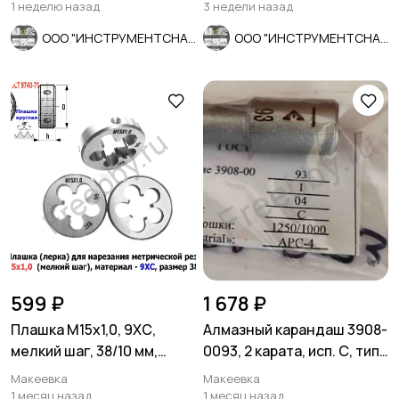
мм
1 неделю назад
3 недели назад
ООО "ИНСТРУМЕНТСНАБ"
ООО "ИНСТРУМЕНТСНАБ"
599 ₽
1 678 ₽
Плашка М15х1,0, 9ХС,
Алмазный карандаш 3908-
мелкий шаг, 38/10 мм,
0093, 2 карата, исп. С, тип
ГОСТ 7740-71.
04, зерн 1250/1000.
Макеевка
Макеевка
1 месяц назад
1 месяц назад