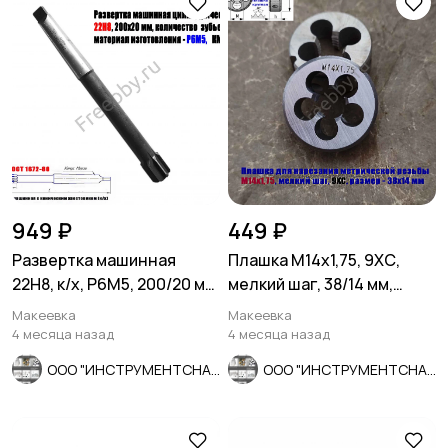
949 ₽
449 ₽
Развертка машинная
Плашка М14х1,75, 9ХС,
22Н8, к/х, Р6М5, 200/20 мм,
мелкий шаг, 38/14 мм,
КМ2, 2363-0385, СССР.
ГОСТ 7740-71.
Макеевка
Макеевка
4 месяца назад
4 месяца назад
ООО "ИНСТРУМЕНТСНАБ"
ООО "ИНСТРУМЕНТСНАБ"