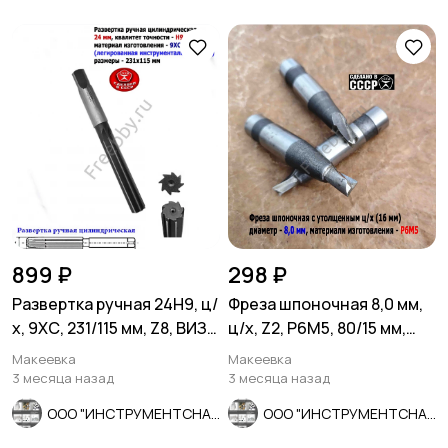
899 ₽
298 ₽
Развертка ручная 24Н9, ц/
Фреза шпоночная 8,0 мм,
х, 9ХС, 231/115 мм, Z8, ВИЗ,
ц/х, Z2, Р6М5, 80/15 мм,
СССР.
утолщ хв 16 мм, в/зав
Макеевка
Макеевка
3 месяца назад
3 месяца назад
ООО "ИНСТРУМЕНТСНАБ"
ООО "ИНСТРУМЕНТСНАБ"