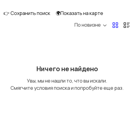
скейтбординг
гироскутеры
👉 Сохранить поиск
🌍Показать на карте
По новизне
Бильярд и боулинг
Водные виды спорта
Единоборства
Зимние виды спорта
Ничего не найдено
Увы, мы не нашли то, что вы искали.
Смягчите условия поиска и попробуйте еще раз.
Игры с мячом
Охота и рыбалка
Туризм и отдых на
Теннис, бадминтон,