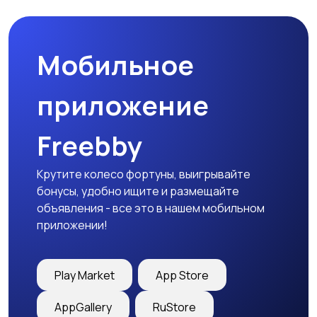
природе
дартс
Мобильное
Тренажеры и фитнес
Спортивное питание
приложение
Freebby
Другое
Крутите колесо фортуны, выигрывайте
бонусы, удобно ищите и размещайте
объявления - все это в нашем мобильном
приложении!
Play Market
App Store
AppGallery
RuStore