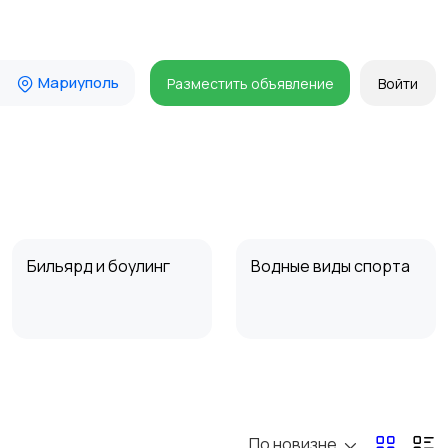
Мариуполь
Разместить объявление
Войти
Бильярд и боулинг
Водные виды спорта
Туризм и отдых на
Теннис, бадминтон,
природе
дартс
По новизне