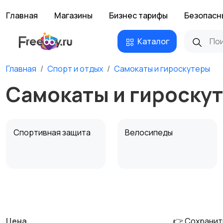
Главная
Магазины
Бизнес тарифы
Безопасн
Каталог
Главная
Спорт и отдых
Самокаты и гироскутеры
Самокаты и гироску
Спортивная защита
Велосипеды
Единоборства
Зимние виды спорта
Цена
👉 Сохранит