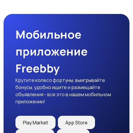
Спецодежда
Спортивная одежда
Мобильное
Футболки и поло
Штаны и шорты
приложение
Freebby
Другое
Крутите колесо фортуны, выигрывайте
бонусы, удобно ищите и размещайте
объявления - все это в нашем мобильном
приложении!
Play Market
App Store