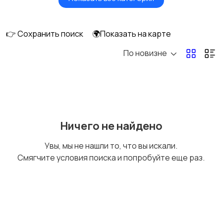
Головные уборы
Домашняя одежда
👉 Сохранить поиск
🌍Показать на карте
По новизне
Комбинезоны
Нижнее белье
Обувь
Пиджаки и костюмы
Ничего не найдено
Увы, мы не нашли то, что вы искали.
Смягчите условия поиска и попробуйте еще раз.
Рубашки
Свитеры и толстовки