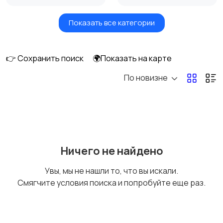
Показать все категории
Товары для здоровья
Парфюмерия
👉 Сохранить поиск
🌍Показать на карте
По новизне
Уход за волосами
Уход за кожей
Тату и татуаж
Солярии и загар
Ничего не найдено
Увы, мы не нашли то, что вы искали.
Смягчите условия поиска и попробуйте еще раз.
Средства для
Другое
гигиены