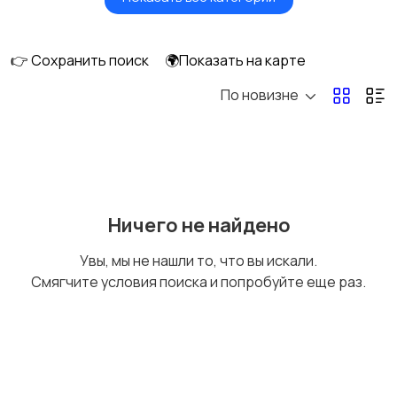
Посудомоечные
Стиральные машины
машины
👉 Сохранить поиск
🌍Показать на карте
По новизне
Плиты, духовые
Холодильники и
шкафы и варочные
морозильные камеры
панели
Ничего не найдено
Увы, мы не нашли то, что вы искали.
Смягчите условия поиска и попробуйте еще раз.