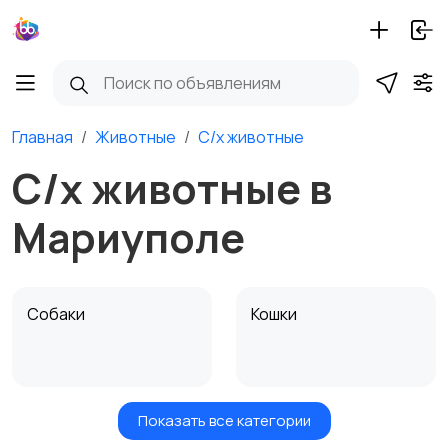
Главная
Животные
С/х животные
С/х животные в
Мариуполе
Собаки
Кошки
Показать все категории
Птицы
Грызуны