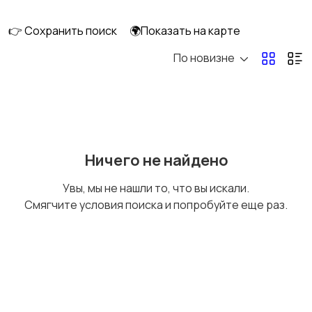
👉 Сохранить поиск
🌍Показать на карте
По новизне
Рыбки
С/х животные
Другие животные
Товары для животных
Ничего не найдено
Увы, мы не нашли то, что вы искали.
Смягчите условия поиска и попробуйте еще раз.
Аквариумистика