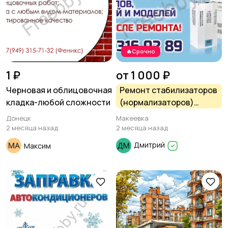
🔥Срочно
1 ₽
от 1 000 ₽
Черновая и облицовочная
Ремонт стабилизаторов
кладка-любой сложности
(нормализаторов)
напряжения сети любых
Донецк
Макеевка
типов, мощностей и
2 месяца назад
2 месяца назад
моделей.
Дмитрий
Максим