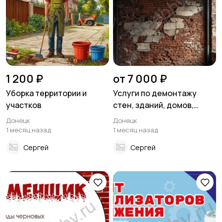
1 200 ₽
от 7 000 ₽
Уборка территории и
Услуги по демонтажу
участков
стен, зданий, домов,
дверей, балконов и
Донецк
Донецк
других конструкций
1 месяц назад
1 месяц назад
Сергей
Сергей