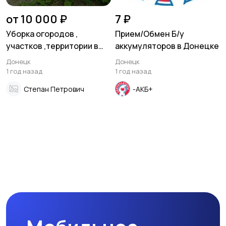
от 10 000 ₽
7 ₽
Уборка огородов ,
Прием/Обмен Б/у
участков ,территории в
аккумуляторов в Донецке
Донецке
Донецк
Донецк
1 год назад
1 год назад
Степан Петрович
-АКБ+