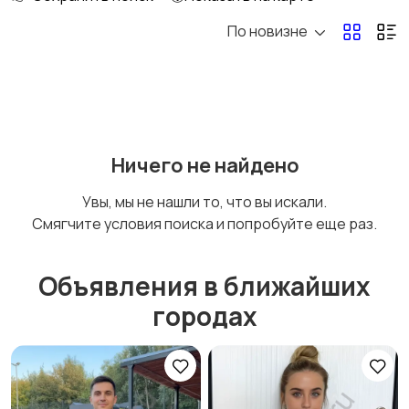
По новизне
Ремонт и
IT, интернет, телеком
строительство
Деловые услуги
Уборка и клининг
Ничего не найдено
Увы, мы не нашли то, что вы искали.
Смягчите условия поиска и попробуйте еще раз.
Автоуслуги
Ремонт техники
Объявления в ближайших
городах
Организация
Фото- и видеосъемка
праздников