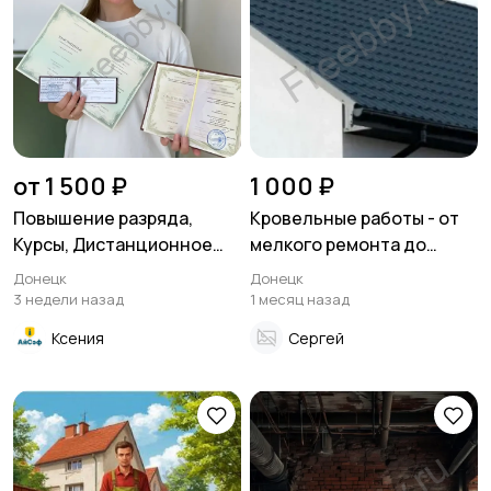
от 1 500 ₽
1 000 ₽
Повышение разряда,
Кровельные работы - от
Курсы, Дистанционное
мелкого ремонта до
обучение по рабочим
полной замены кровли
Донецк
Донецк
специальностям
3 недели назад
1 месяц назад
Ксения
Сергей