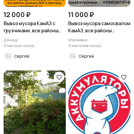
12 000 ₽
11 000 ₽
Вывоз мусора КамАЗ с
Вывоз мусора самосвалом
грузчиками, все районы
КамАЗ, все районы
Донецка ДНР
Макеевки
Донецк
Макеевка
3 месяца назад
9 месяцев назад
Сергей
Сергей