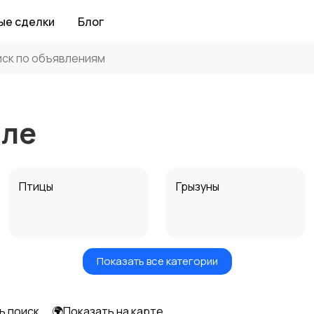
ые сделки
Блог
оле
Птицы
Грызуны
Показать все категории
Аквариумистика
ь поиск
🌍Показать на карте