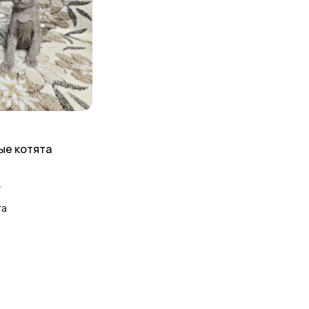
ые котята
д
та