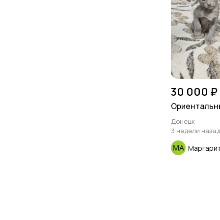
30 000 ₽
Ориентальн
Донецк
3 недели наза
Маргари