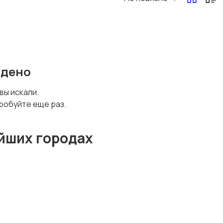
йдено
 вы искали.
робуйте еще раз.
йших городах