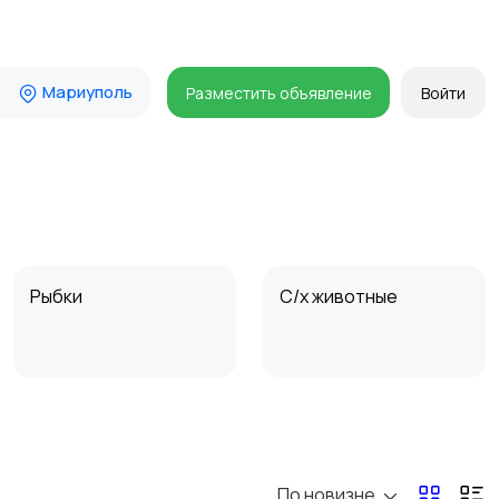
Мариуполь
Разместить объявление
Войти
Рыбки
С/х животные
По новизне