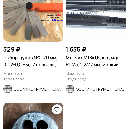
329 ₽
1 635 ₽
Набор щупов №2, 70 мм,
Метчик М18х1,5; к-т, м/р,
0,02-0,5 мм, 17 пластин,
Р6М5, 112/37 мм, мелкий
Россия.
шаг, шлифованный, ГО
Макеевка
Макеевка
1 год назад
1 год назад
ООО "ИНСТРУМЕНТСНАБ"
ООО "ИНСТРУМЕНТСНАБ"