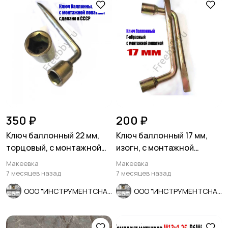
350 ₽
200 ₽
Ключ баллонный 22 мм,
Ключ баллонный 17 мм,
торцовый, с монтажной
изогн, с монтажной
лопаткой, оцинков, СССР.
лопаткой, оцинкованный,
Макеевка
Макеевка
СССР.
7 месяцев назад
7 месяцев назад
ООО "ИНСТРУМЕНТСНАБ"
ООО "ИНСТРУМЕНТСНАБ"