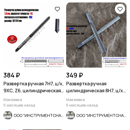
384 ₽
349 ₽
Развертка ручная 7Н7, ц/х,
Развертка ручная
9ХС, Z6, цилиндрическая,
цилиндрическая 8Н7, ц/х,
107/54 мм, СССР.
9ХС, Z6, прямозубая,
Макеевка
Макеевка
115/58.
5 месяцев назад
5 месяцев назад
ООО "ИНСТРУМЕНТСНАБ"
ООО "ИНСТРУМЕНТСНАБ"