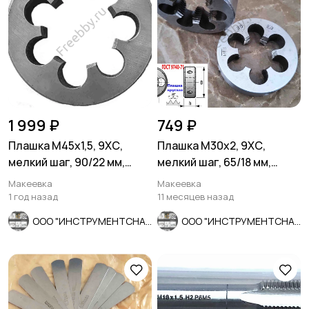
1 999 ₽
749 ₽
Плашка М45х1,5, 9ХС,
Плашка М30х2, 9ХС,
мелкий шаг, 90/22 мм,
мелкий шаг, 65/18 мм,
ГОСТ 7740-71, сделано в
ГОСТ 7740-71, СССР
Макеевка
Макеевка
ССС
1 год назад
11 месяцев назад
ООО "ИНСТРУМЕНТСНАБ"
ООО "ИНСТРУМЕНТСНАБ"