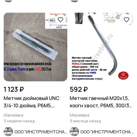
1 123 ₽
592 ₽
Метчик дюймовый UNC
Метчик гаечный М20х1,5,
3/4-10 дюйма, Р6М5,
изогн хвост, Р6М5, 300/30
штучный, 10 ниток, 106/53
мм, мелкий шаг, СССР
Макеевка
Макеевка
мм.
3 недели назад
3 месяца назад
ООО "ИНСТРУМЕНТСНАБ"
ООО "ИНСТРУМЕНТСНАБ"