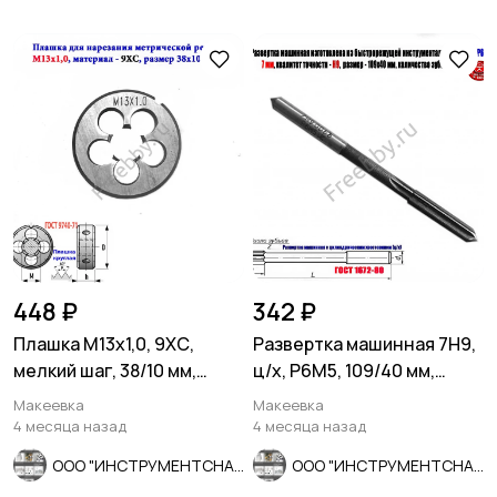
448 ₽
342 ₽
Плашка М13х1,0, 9ХС,
Развертка машинная 7Н9,
мелкий шаг, 38/10 мм,
ц/х, Р6М5, 109/40 мм,
ГОСТ 7740-71.
2363-0068, СССР
Макеевка
Макеевка
4 месяца назад
4 месяца назад
ООО "ИНСТРУМЕНТСНАБ"
ООО "ИНСТРУМЕНТСНАБ"