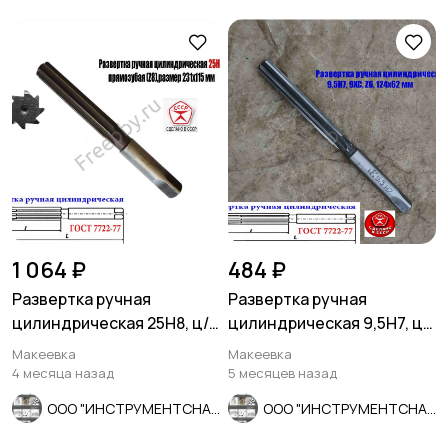
1 064 ₽
484 ₽
Развертка ручная
Развертка ручная
цилиндрическая 25Н8, ц/
цилиндрическая 9,5Н7, ц/
х, 9ХС, 231/115 мм, Z8,
х, 9ХС, Z6, 124/62 мм,
Макеевка
Макеевка
СССР.
СССР.
4 месяца назад
5 месяцев назад
ООО "ИНСТРУМЕНТСНАБ"
ООО "ИНСТРУМЕНТСНАБ"