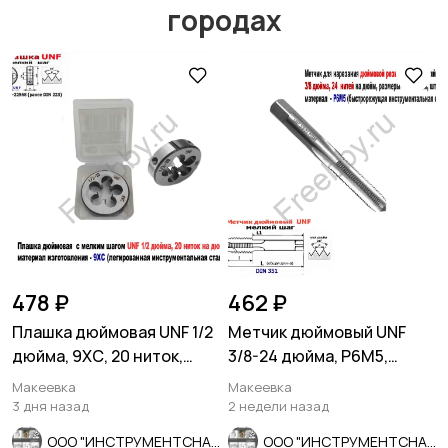
городах
Мотозапчасти
Мотоаксессуары
478 ₽
462 ₽
Плашка дюймовая UNF 1/2
Метчик дюймовый UNF
дюйма, 9ХС, 20 ниток,
3/8-24 дюйма, Р6М5,
мелкий шаг, 38/10 мм.
штучный, 24 нитки, 80/34
Макеевка
Макеевка
мм.
3 дня назад
2 недели назад
ООО "ИНСТРУМЕНТСНАБ"
ООО "ИНСТРУМЕНТСНАБ"