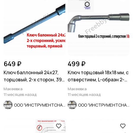
649 ₽
499 ₽
Ключ баллонный 24х27,
Ключ торцовый 18х18 мм, с
торцовый, 2-х сторон, 390
отверстием, L-образн 2-х
мм, для ГАЗ, КамАЗ.
сторонний, Cr-V.
Макеевка
Макеевка
11 месяцев назад
11 месяцев назад
ООО "ИНСТРУМЕНТСНАБ"
ООО "ИНСТРУМЕНТСНАБ"