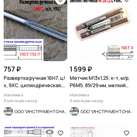
757 ₽
1 599 ₽
Развертка ручная 16Н7, ц/
Метчик М13х1,25; к-т, м/р,
х, 9ХС, цилиндрическая,
Р6М5, 89/29 мм, мелкий
175/87 мм, 2360-0142.
шаг, ГОСТ 3266-81
Макеевка
Макеевка
8 месяцев назад
9 месяцев назад
ООО "ИНСТРУМЕНТСНАБ"
ООО "ИНСТРУМЕНТСНАБ"