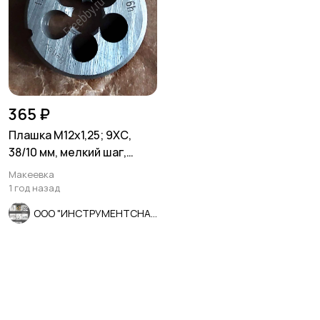
365 ₽
Плашка М12х1,25; 9ХС,
38/10 мм, мелкий шаг,
ГОСТ 7740-71.
Макеевка
1 год назад
ООО "ИНСТРУМЕНТСНАБ"