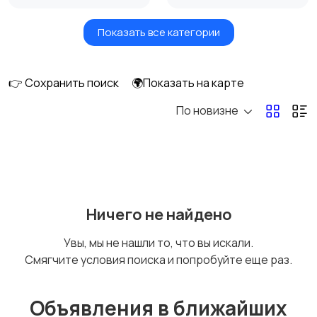
Показать все категории
Масла и автохимия
Автоэлектроника и
GPS
👉 Сохранить поиск
🌍Показать на карте
По новизне
Аксессуары и
Аудио и видео
инструменты
Противоугонные
Багажные системы и
Ничего не найдено
устройства
фаркопы
Увы, мы не нашли то, что вы искали.
Смягчите условия поиска и попробуйте еще раз.
Мотоэкипировка
Другие запчасти
и аксессуары
Объявления в ближайших