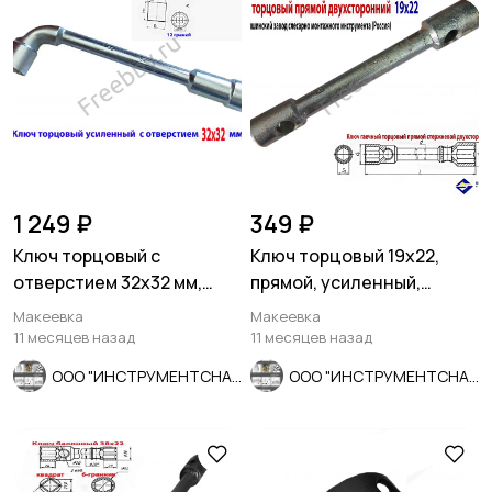
1 249 ₽
349 ₽
Ключ торцовый с
Ключ торцовый 19х22,
отверстием 32х32 мм,
прямой, усиленный,
усил, L-образ, 2-х сторон,
стержневой, КЗСМИ,
Макеевка
Макеевка
Cr-V.
Россия.
11 месяцев назад
11 месяцев назад
ООО "ИНСТРУМЕНТСНАБ"
ООО "ИНСТРУМЕНТСНАБ"