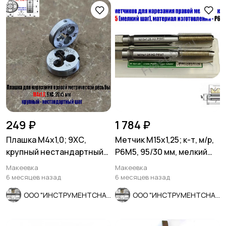
249 ₽
1 784 ₽
Плашка М4х1,0; 9ХС,
Метчик М15х1,25; к-т, м/р,
крупный нестандартный
Р6М5, 95/30 мм, мелкий
шаг, 20/5 мм.
шаг, ГОСТ 3266-81.
Макеевка
Макеевка
6 месяцев назад
6 месяцев назад
ООО "ИНСТРУМЕНТСНАБ"
ООО "ИНСТРУМЕНТСНАБ"