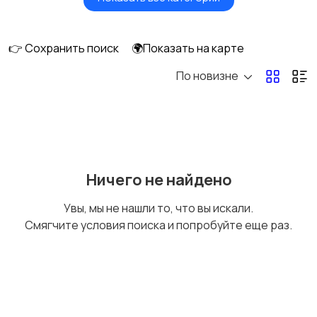
Фены и стайлеры
Напольные весы
👉 Сохранить поиск
🌍Показать на карте
По новизне
Машинки для стрижки
Бритвы и эпиляторы
и триммеры
Ничего не найдено
Увы, мы не нашли то, что вы искали.
Смягчите условия поиска и попробуйте еще раз.