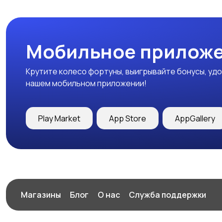
Мобильное приложе
Крутите колесо фортуны, выигрывайте бонусы, удо
нашем мобильном приложении!
Play Market
App Store
AppGallery
Магазины
Блог
О нас
Служба поддержки