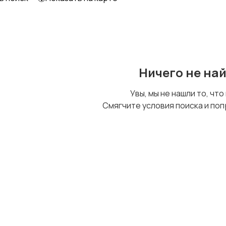
Образование и наука
Офисный персонал
Ничего не на
Сельское хозяйство
Спорт и красота
Увы, мы не нашли то, что
Смягчите условия поиска и поп
Управление
Удаленная работа
персоналом