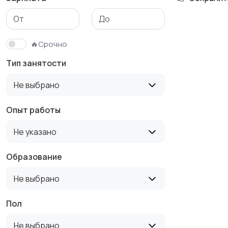
Медицина
Начало карьеры
🔥Срочно
Тип занятости
Производство
Рестораны и
Не выбрано
общепит
Опыт работы
Не указано
Туризм и гостиницы
Управление
недвижимостью
Образование
Не выбрано
Пол
Не выбрано