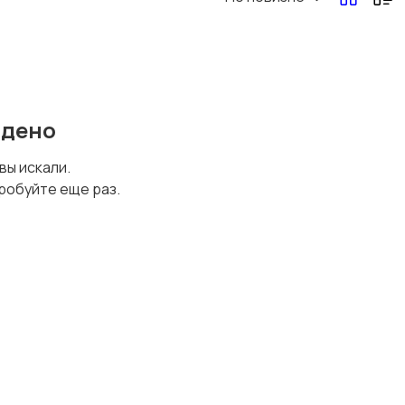
Перевозки, склад,
Продажи
закупки
йдено
Страхование
Строительство и
 вы искали.
ремонт
робуйте еще раз.
Финансы
Юриспруденция