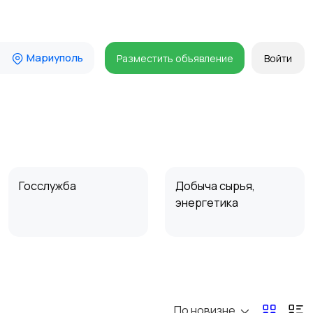
Мариуполь
Разместить объявление
Войти
Госслужба
Добыча сырья,
энергетика
Магазины
Маркетинг и реклама
По новизне