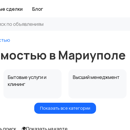
ые сделки
Блог
стью
мостью в Мариуполе
Бытовые услуги и
Высший менеджмент
клининг
Показать все категории
Информационные
Искусство и
технологии
развлечения
ь поиск
🌍Показать на карте