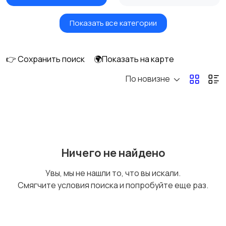
Показать все категории
Посудомоечные
Стиральные машины
машины
👉 Сохранить поиск
🌍Показать на карте
По новизне
Плиты, духовые
Холодильники и
шкафы и варочные
морозильные камеры
панели
Ничего не найдено
Увы, мы не нашли то, что вы искали.
Смягчите условия поиска и попробуйте еще раз.