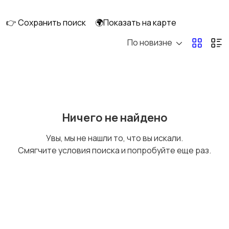
клининг
👉 Сохранить поиск
🌍Показать на карте
По новизне
Госслужба
Добыча сырья,
энергетика
Домашний персонал
Издательства и СМИ
Ничего не найдено
Увы, мы не нашли то, что вы искали.
Смягчите условия поиска и попробуйте еще раз.
Информационные
Искусство и
технологии
развлечения
Магазины
Маркетинг и реклама