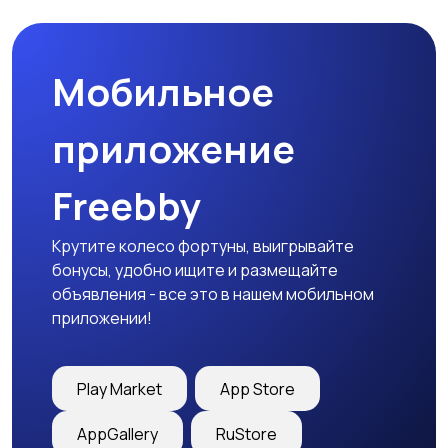
Мобильное
Медицина
Начало карьеры
приложение
Freebby
Образование и наука
Офисный персонал
Крутите колесо фортуны, выигрывайте
бонусы, удобно ищите и размещайте
объявления - все это в нашем мобильном
приложении!
Перевозки, склад,
Продажи
закупки
Play Market
App Store
AppGallery
RuStore