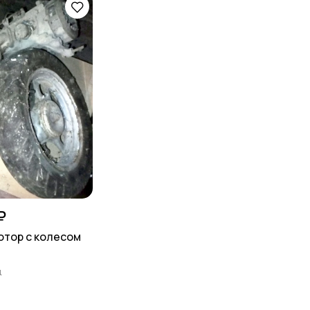
₽
тор с колесом
д