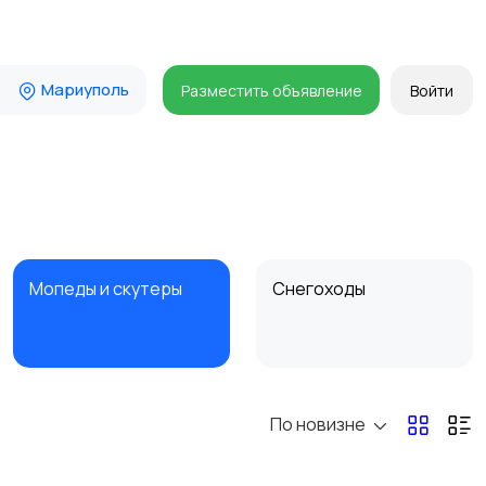
Мариуполь
Разместить объявление
Войти
Мопеды и скутеры
Снегоходы
По новизне