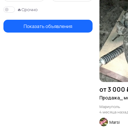
🔥Срочно
Показать объявления
от 3 000 
Продажа_ мо
Мариуполь
4 месяца наза
Marsi