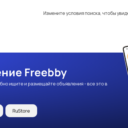
Измените условия поиска, чтобы уви
ние Freebby
бно ищите и размещайте объявления - все это в
RuStore