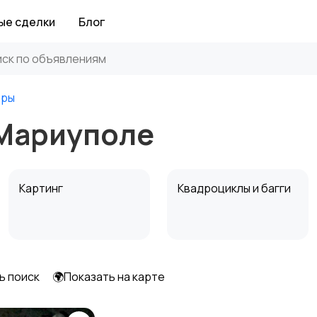
ые сделки
Блог
еры
 Мариуполе
Картинг
Квадроциклы и багги
ь поиск
🌍Показать на карте