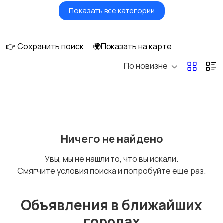
Показать все категории
Водный транспорт
Автобусы и грузовики
👉 Сохранить поиск
🌍Показать на карте
По новизне
Мототехника
Спецтехника
Сельхозтехника
Другой транспорт
Ничего не найдено
Увы, мы не нашли то, что вы искали.
Смягчите условия поиска и попробуйте еще раз.
Прицепы, дома на
Воздушный
колесах
транспорт
Объявления в ближайших
городах