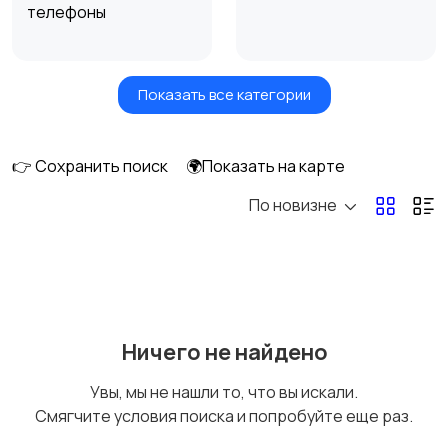
телефоны
Показать все категории
Умные часы и
Стационарные
браслеты
телефоны
👉 Сохранить поиск
🌍Показать на карте
По новизне
Рации и спутниковые
Запчасти
телефоны
Внешние
Аксессуары
Ничего не найдено
аккумуляторы
Увы, мы не нашли то, что вы искали.
Смягчите условия поиска и попробуйте еще раз.