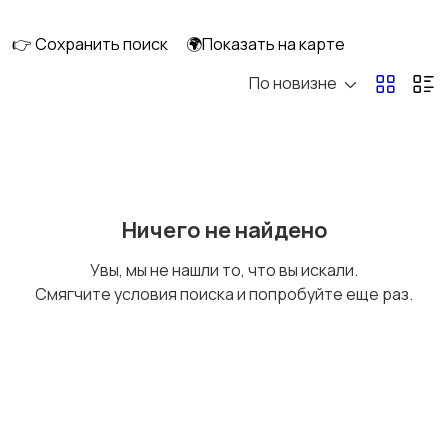
👉 Сохранить поиск
🌍Показать на карте
По новизне
Уход за волосами
Уход за кожей
Тату и татуаж
Солярии и загар
Ничего не найдено
Увы, мы не нашли то, что вы искали.
Смягчите условия поиска и попробуйте еще раз.
Средства для
Другое
гигиены