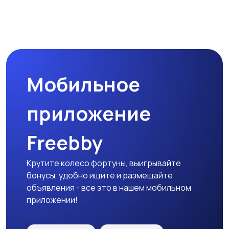
Магазины
Маркетинг и реклама
Мобильное
Медицина
Начало карьеры
приложение
Freebby
Образование и наука
Офисный персонал
Крутите колесо фортуны, выигрывайте
бонусы, удобно ищите и размещайте
объявления - все это в нашем мобильном
приложении!
Перевозки, склад,
Продажи
закупки