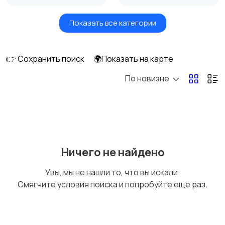
Показать все категории
Бытовые услуги и
Высший менеджмент
клининг
👉 Сохранить поиск
🌍Показать на карте
По новизне
Госслужба
Добыча сырья,
энергетика
Домашний персонал
Издательства и СМИ
Ничего не найдено
Увы, мы не нашли то, что вы искали.
Смягчите условия поиска и попробуйте еще раз.
Информационные
Искусство и
технологии
развлечения