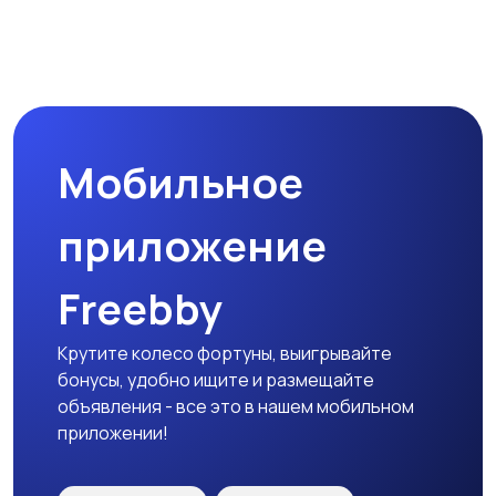
Магазины
Маркетинг и реклама
Мобильное
Медицина
Начало карьеры
приложение
Freebby
Образование и наука
Офисный персонал
Крутите колесо фортуны, выигрывайте
бонусы, удобно ищите и размещайте
объявления - все это в нашем мобильном
приложении!
Перевозки, склад,
Продажи
закупки