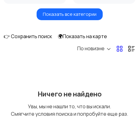
Показать все категории
Бытовые услуги и
Высший менеджмент
клининг
👉 Сохранить поиск
🌍Показать на карте
По новизне
Госслужба
Добыча сырья,
энергетика
Домашний персонал
Издательства и СМИ
Ничего не найдено
Увы, мы не нашли то, что вы искали.
Смягчите условия поиска и попробуйте еще раз.
Информационные
Искусство и
технологии
развлечения