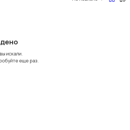
Перевозки, склад,
Продажи
закупки
йдено
Страхование
Строительство и
 вы искали.
ремонт
робуйте еще раз.
Финансы
Юриспруденция