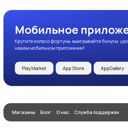
Мобильное приложе
Крутите колесо фортуны, выигрывайте бонусы, удо
нашем мобильном приложении!
Play Market
App Store
AppGallery
Магазины
Блог
О нас
Служба поддержки