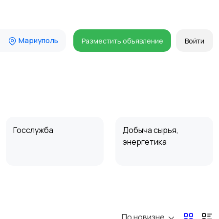
Мариуполь
Разместить объявление
Войти
Госслужба
Добыча сырья,
энергетика
Магазины
Маркетинг и реклама
По новизне