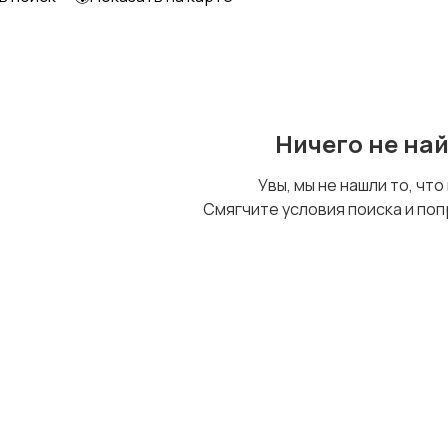
Образование и наука
Офисный персонал
Ничего не на
Сельское хозяйство
Спорт и красота
Увы, мы не нашли то, что
Смягчите условия поиска и поп
Управление
Удаленная работа
персоналом