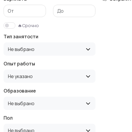
Медицина
Начало карьеры
🔥Срочно
Тип занятости
Производство
Рестораны и
Не выбрано
общепит
Опыт работы
Не указано
Туризм и гостиницы
Управление
недвижимостью
Образование
Не выбрано
Пол
Не выбрано