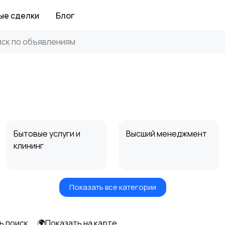
ые сделки
Блог
Бытовые услуги и
Высший менеджмент
клининг
Показать все категории
Информационные
Искусство и
технологии
развлечения
ь поиск
🌍Показать на карте