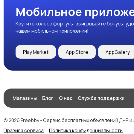
Мобильное приложе
Крутите колесо фортуны, выигрывайте бонусы, удо
нашем мобильном приложении!
Play Market
App Store
AppGallery
Магазины
Блог
О нас
Служба поддержки
© 2026 Freebby - Сервис бесплатных объявлений ДНР и
Правила сервиса
Политика конфиденциальности