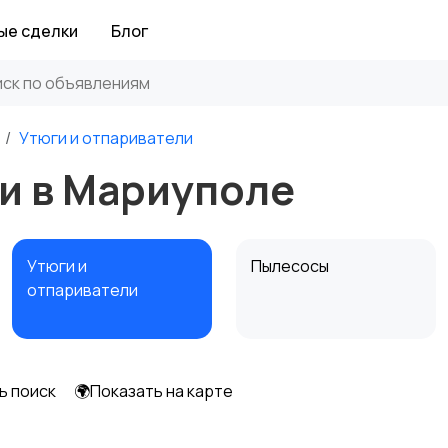
ые сделки
Блог
Утюги и отпариватели
и в Мариуполе
Утюги и
Пылесосы
отпариватели
ь поиск
🌍Показать на карте