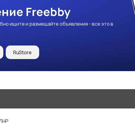
ние Freebby
бно ищите и размещайте объявления - все это в
RuStore
 ЛНР