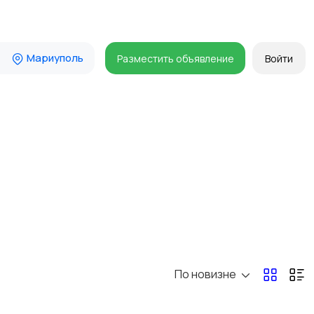
Мариуполь
Разместить объявление
Войти
По новизне