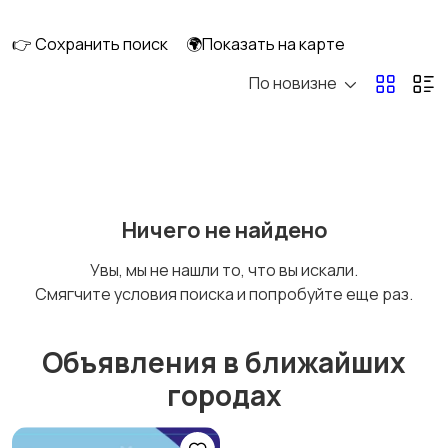
перевозки
👉 Сохранить поиск
🌍Показать на карте
По новизне
Ремонт и
IT, интернет, телеком
строительство
Деловые услуги
Уборка и клининг
Ничего не найдено
Увы, мы не нашли то, что вы искали.
Смягчите условия поиска и попробуйте еще раз.
Автоуслуги
Ремонт техники
Объявления в ближайших
городах
Организация
Фото- и видеосъемка