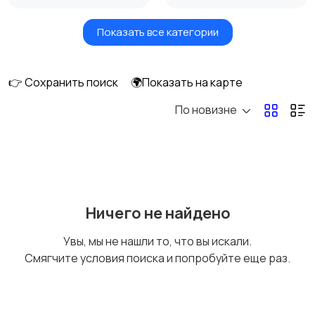
Показать все категории
Ролики и
Самокаты и
скейтбординг
гироскутеры
👉 Сохранить поиск
🌍Показать на карте
По новизне
Бильярд и боулинг
Водные виды спорта
Единоборства
Зимние виды спорта
Ничего не найдено
Увы, мы не нашли то, что вы искали.
Смягчите условия поиска и попробуйте еще раз.
Игры с мячом
Охота и рыбалка