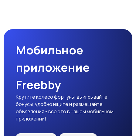
Туризм и отдых на
Теннис, бадминтон,
природе
дартс
Мобильное
Тренажеры и фитнес
Спортивное питание
приложение
Freebby
Другое
Крутите колесо фортуны, выигрывайте
бонусы, удобно ищите и размещайте
объявления - все это в нашем мобильном
приложении!