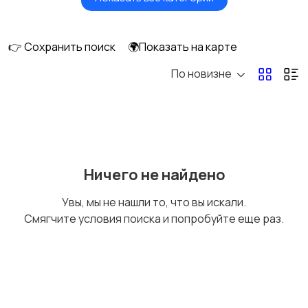
Мониторы
Клавиатуры и мыши
👉 Сохранить поиск
🌍Показать на карте
По новизне
Оргтехника и
Сетевое
расходники
оборудование
Мультимедиа
Накопители данных и
Ничего не найдено
картридеры
Увы, мы не нашли то, что вы искали.
Смягчите условия поиска и попробуйте еще раз.
Программное
Рули, джойстики,
обеспечение
геймпады