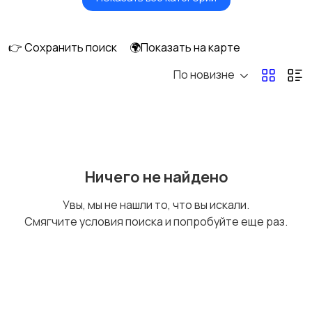
Мониторы
Клавиатуры и мыши
👉 Сохранить поиск
🌍Показать на карте
По новизне
Оргтехника и
Сетевое
расходники
оборудование
Мультимедиа
Накопители данных и
Ничего не найдено
картридеры
Увы, мы не нашли то, что вы искали.
Смягчите условия поиска и попробуйте еще раз.
Программное
Рули, джойстики,
обеспечение
геймпады