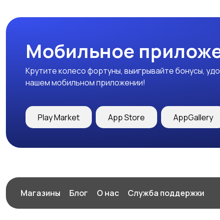
Мобильное приложе
Крутите колесо фортуны, выигрывайте бонусы, удо
нашем мобильном приложении!
Play Market
App Store
AppGallery
Магазины
Блог
О нас
Служба поддержки