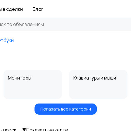
ые сделки
Блог
утбуки
Мониторы
Клавиатуры и мыши
Показать все категории
Программное
Рули, джойстики,
обеспечение
геймпады
ь поиск
🌍Показать на карте