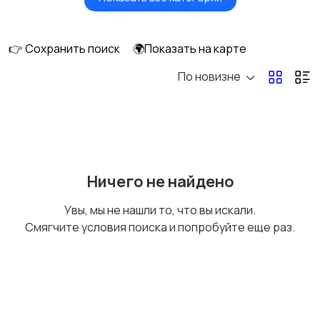
Мониторы
Клавиатуры и мыши
👉 Сохранить поиск
🌍Показать на карте
По новизне
Оргтехника и
Сетевое
расходники
оборудование
Мультимедиа
Накопители данных и
Ничего не найдено
картридеры
Увы, мы не нашли то, что вы искали.
Смягчите условия поиска и попробуйте еще раз.
Программное
Рули, джойстики,
обеспечение
геймпады