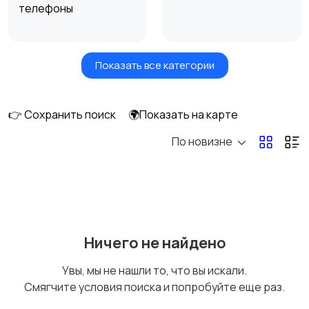
телефоны
Показать все категории
Умные часы и
Стационарные
браслеты
телефоны
👉 Сохранить поиск
🌍Показать на карте
По новизне
Рации и спутниковые
Запчасти
телефоны
Внешние
Аксессуары
Ничего не найдено
аккумуляторы
Увы, мы не нашли то, что вы искали.
Смягчите условия поиска и попробуйте еще раз.