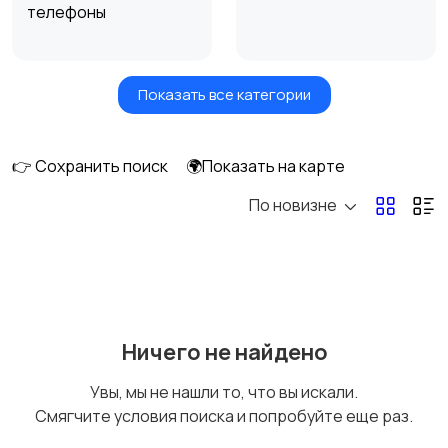
телефоны
Показать все категории
Умные часы и
Стационарные
браслеты
телефоны
👉 Сохранить поиск
🌍Показать на карте
По новизне
Рации и спутниковые
Запчасти
телефоны
Внешние
Аксессуары
Ничего не найдено
аккумуляторы
Увы, мы не нашли то, что вы искали.
Смягчите условия поиска и попробуйте еще раз.