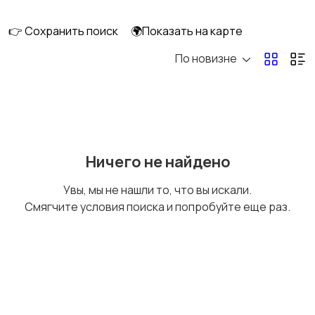
👉 Сохранить поиск
🌍Показать на карте
По новизне
Уход за волосами
Уход за кожей
Тату и татуаж
Солярии и загар
Ничего не найдено
Увы, мы не нашли то, что вы искали.
Смягчите условия поиска и попробуйте еще раз.
Средства для
Другое
гигиены