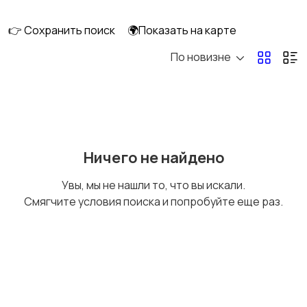
👉 Сохранить поиск
🌍Показать на карте
По новизне
Уход за волосами
Уход за кожей
Тату и татуаж
Солярии и загар
Ничего не найдено
Увы, мы не нашли то, что вы искали.
Смягчите условия поиска и попробуйте еще раз.
Средства для
Другое
гигиены