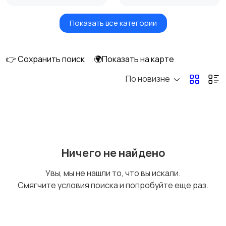
Показать все категории
Бытовые услуги и
Высший менеджмент
клининг
👉 Сохранить поиск
🌍Показать на карте
По новизне
Госслужба
Добыча сырья,
энергетика
Домашний персонал
Издательства и СМИ
Ничего не найдено
Увы, мы не нашли то, что вы искали.
Смягчите условия поиска и попробуйте еще раз.
Информационные
Искусство и
технологии
развлечения