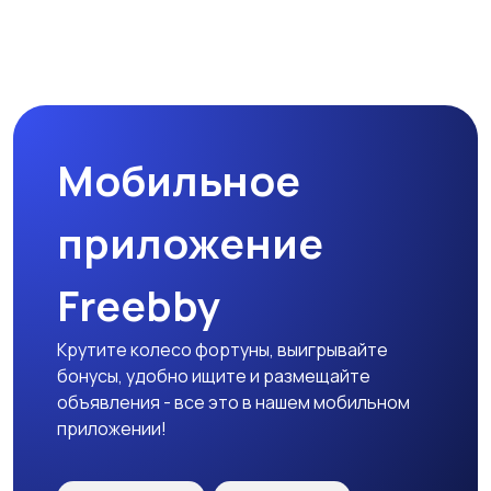
Магазины
Маркетинг и реклама
Мобильное
Медицина
Начало карьеры
приложение
Freebby
Образование и наука
Офисный персонал
Крутите колесо фортуны, выигрывайте
бонусы, удобно ищите и размещайте
объявления - все это в нашем мобильном
приложении!
Перевозки, склад,
Продажи
закупки