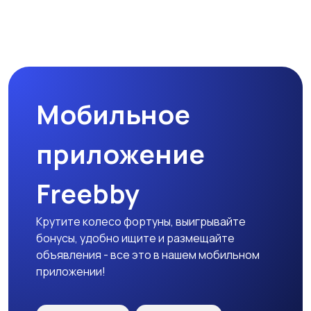
Магазины
Маркетинг и реклама
Мобильное
Медицина
Начало карьеры
приложение
Freebby
Образование и наука
Офисный персонал
Крутите колесо фортуны, выигрывайте
бонусы, удобно ищите и размещайте
объявления - все это в нашем мобильном
приложении!
Перевозки, склад,
Продажи
закупки