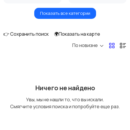
Показать все категории
Бытовые услуги и
Высший менеджмент
клининг
👉 Сохранить поиск
🌍Показать на карте
По новизне
Госслужба
Добыча сырья,
энергетика
Домашний персонал
Издательства и СМИ
Ничего не найдено
Увы, мы не нашли то, что вы искали.
Смягчите условия поиска и попробуйте еще раз.
Информационные
Искусство и
технологии
развлечения