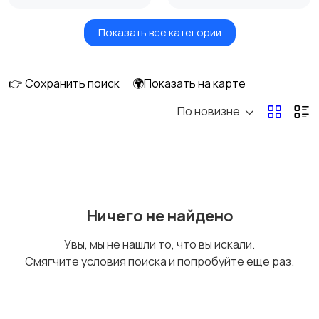
Показать все категории
Бытовые услуги и
Высший менеджмент
клининг
👉 Сохранить поиск
🌍Показать на карте
По новизне
Госслужба
Добыча сырья,
энергетика
Домашний персонал
Издательства и СМИ
Ничего не найдено
Увы, мы не нашли то, что вы искали.
Смягчите условия поиска и попробуйте еще раз.
Информационные
Искусство и
технологии
развлечения