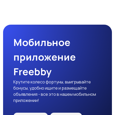
Магазины
Маркетинг и реклама
Мобильное
Медицина
Начало карьеры
приложение
Freebby
Образование и наука
Офисный персонал
Крутите колесо фортуны, выигрывайте
бонусы, удобно ищите и размещайте
объявления - все это в нашем мобильном
приложении!
Перевозки, склад,
Продажи
закупки