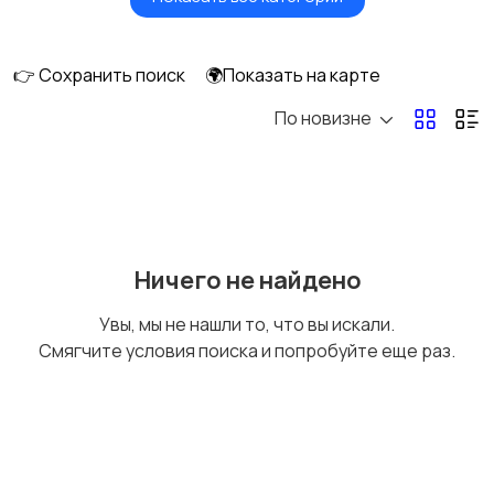
Бытовые услуги и
Высший менеджмент
клининг
👉 Сохранить поиск
🌍Показать на карте
По новизне
Госслужба
Добыча сырья,
энергетика
Домашний персонал
Издательства и СМИ
Ничего не найдено
Увы, мы не нашли то, что вы искали.
Смягчите условия поиска и попробуйте еще раз.
Информационные
Искусство и
технологии
развлечения