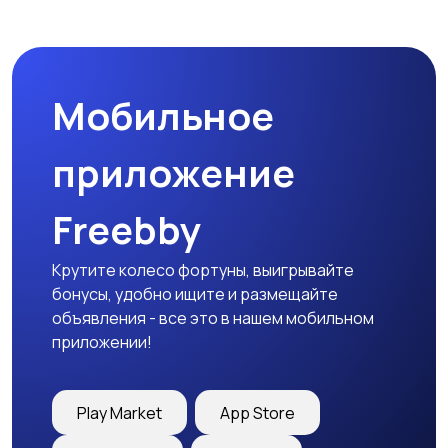
Магазины
Маркетинг и реклама
Мобильное
Медицина
Начало карьеры
приложение
Freebby
Образование и наука
Офисный персонал
Крутите колесо фортуны, выигрывайте
бонусы, удобно ищите и размещайте
объявления - все это в нашем мобильном
приложении!
Перевозки, склад,
Продажи
закупки
Play Market
App Store