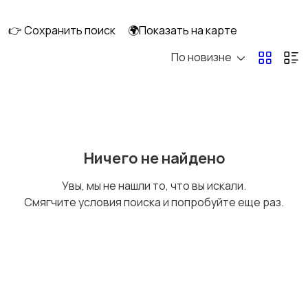
👉 Сохранить поиск
🌍Показать на карте
По новизне
Рыбки
С/х животные
Другие животные
Товары для животных
Ничего не найдено
Увы, мы не нашли то, что вы искали.
Смягчите условия поиска и попробуйте еще раз.
Аквариумистика