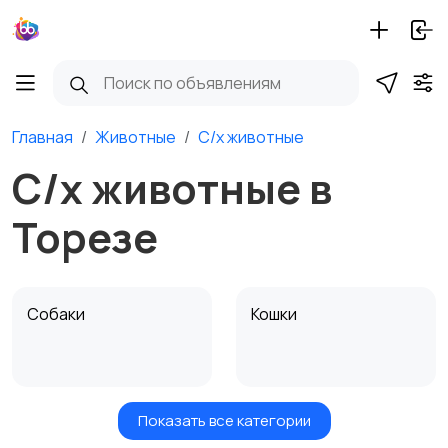
Главная
Животные
С/х животные
С/х животные в
Торезе
Собаки
Кошки
Показать все категории
Птицы
Грызуны