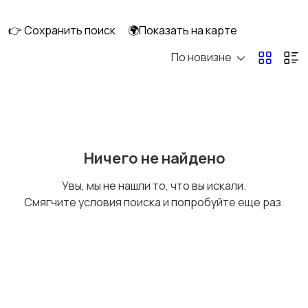
👉 Сохранить поиск
🌍Показать на карте
По новизне
Рыбки
С/х животные
Другие животные
Товары для животных
Ничего не найдено
Увы, мы не нашли то, что вы искали.
Смягчите условия поиска и попробуйте еще раз.
Аквариумистика