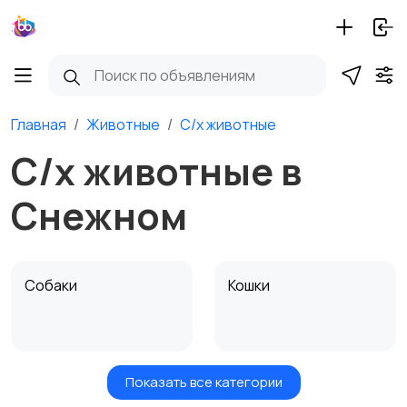
Главная
Животные
С/х животные
С/х животные в
Снежном
Собаки
Кошки
Показать все категории
Птицы
Грызуны