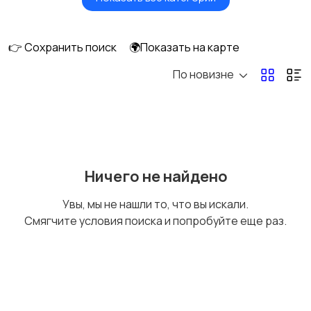
Посудомоечные
Стиральные машины
машины
👉 Сохранить поиск
🌍Показать на карте
По новизне
Плиты, духовые
Холодильники и
шкафы и варочные
морозильные камеры
панели
Ничего не найдено
Увы, мы не нашли то, что вы искали.
Смягчите условия поиска и попробуйте еще раз.