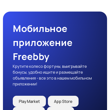
Спецодежда
Спортивная одежда
Мобильное
Футболки и поло
Штаны и шорты
приложение
Freebby
Другое
Крутите колесо фортуны, выигрывайте
бонусы, удобно ищите и размещайте
объявления - все это в нашем мобильном
приложении!
Play Market
App Store