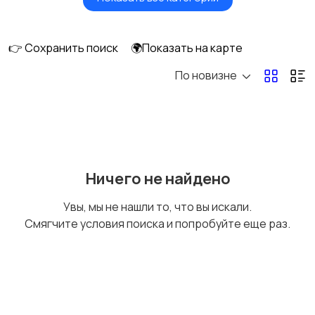
Головные уборы
Домашняя одежда
👉 Сохранить поиск
🌍Показать на карте
По новизне
Комбинезоны
Нижнее белье
Обувь
Пиджаки и костюмы
Ничего не найдено
Увы, мы не нашли то, что вы искали.
Смягчите условия поиска и попробуйте еще раз.
Рубашки
Свитеры и толстовки