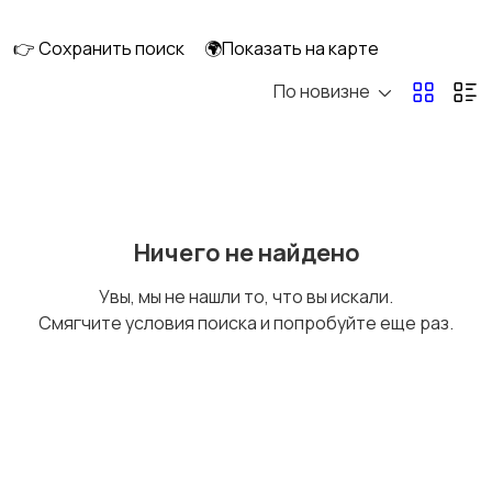
клининг
👉 Сохранить поиск
🌍Показать на карте
По новизне
Госслужба
Добыча сырья,
энергетика
Домашний персонал
Издательства и СМИ
Ничего не найдено
Увы, мы не нашли то, что вы искали.
Смягчите условия поиска и попробуйте еще раз.
Информационные
Искусство и
технологии
развлечения
Магазины
Маркетинг и реклама