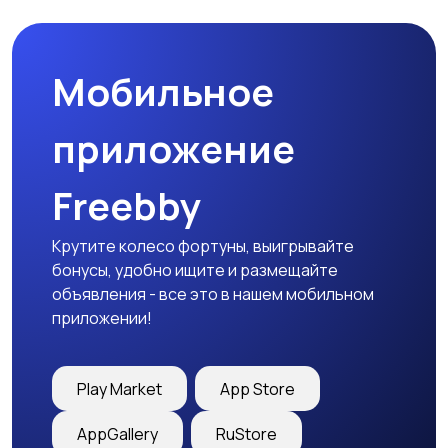
Мобильное
Медицина
Начало карьеры
приложение
Freebby
Образование и наука
Офисный персонал
Крутите колесо фортуны, выигрывайте
бонусы, удобно ищите и размещайте
объявления - все это в нашем мобильном
приложении!
Перевозки, склад,
Продажи
закупки
Play Market
App Store
AppGallery
RuStore