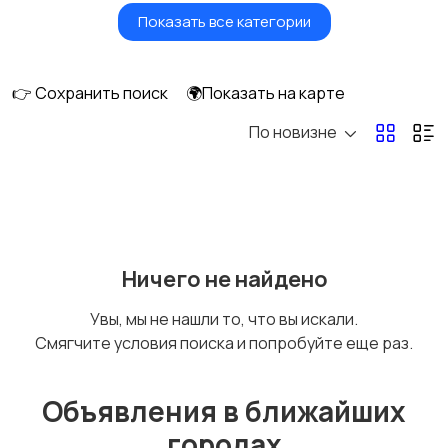
Показать все категории
Водный транспорт
Автобусы и грузовики
👉 Сохранить поиск
🌍Показать на карте
По новизне
Мототехника
Спецтехника
Сельхозтехника
Другой транспорт
Ничего не найдено
Увы, мы не нашли то, что вы искали.
Смягчите условия поиска и попробуйте еще раз.
Прицепы, дома на
Воздушный
колесах
транспорт
Объявления в ближайших
городах