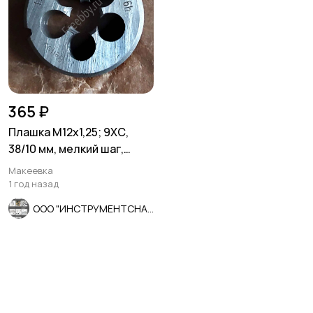
365 ₽
Плашка М12х1,25; 9ХС,
38/10 мм, мелкий шаг,
ГОСТ 7740-71.
Макеевка
1 год назад
ООО "ИНСТРУМЕНТСНАБ"