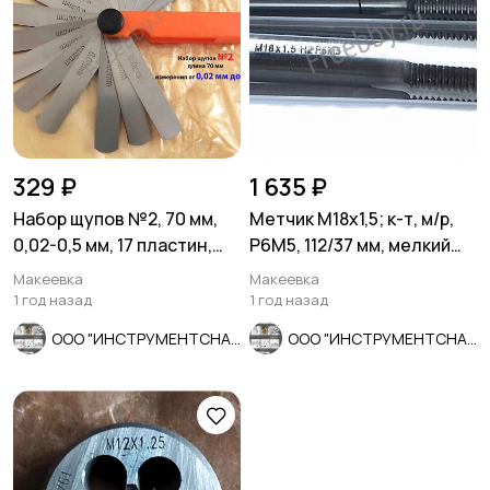
329 ₽
1 635 ₽
Набор щупов №2, 70 мм,
Метчик М18х1,5; к-т, м/р,
0,02-0,5 мм, 17 пластин,
Р6М5, 112/37 мм, мелкий
Россия.
шаг, шлифованный, ГО
Макеевка
Макеевка
1 год назад
1 год назад
ООО "ИНСТРУМЕНТСНАБ"
ООО "ИНСТРУМЕНТСНАБ"