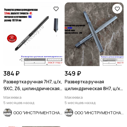
384 ₽
349 ₽
Развертка ручная 7Н7, ц/х,
Развертка ручная
9ХС, Z6, цилиндрическая,
цилиндрическая 8Н7, ц/х,
107/54 мм, СССР.
9ХС, Z6, прямозубая,
Макеевка
Макеевка
115/58.
5 месяцев назад
5 месяцев назад
ООО "ИНСТРУМЕНТСНАБ"
ООО "ИНСТРУМЕНТСНАБ"