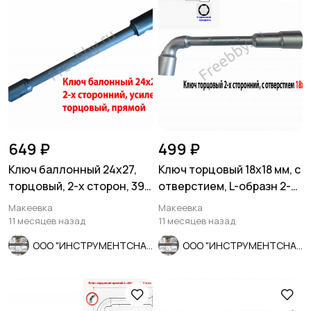
649 ₽
499 ₽
Ключ баллонный 24х27,
Ключ торцовый 18х18 мм, с
торцовый, 2-х сторон, 390
отверстием, L-образн 2-х
мм, для ГАЗ, КамАЗ.
сторонний, Cr-V.
Макеевка
Макеевка
11 месяцев назад
11 месяцев назад
ООО "ИНСТРУМЕНТСНАБ"
ООО "ИНСТРУМЕНТСНАБ"