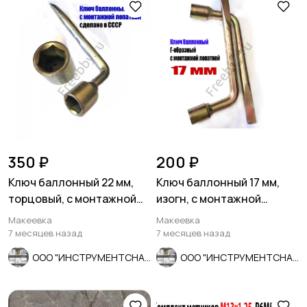
350 ₽
200 ₽
Ключ баллонный 22 мм,
Ключ баллонный 17 мм,
торцовый, с монтажной
изогн, с монтажной
лопаткой, оцинков, СССР.
лопаткой, оцинкованный,
Макеевка
Макеевка
СССР.
7 месяцев назад
7 месяцев назад
ООО "ИНСТРУМЕНТСНАБ"
ООО "ИНСТРУМЕНТСНАБ"