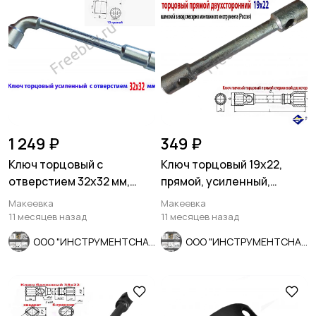
1 249 ₽
349 ₽
Ключ торцовый с
Ключ торцовый 19х22,
отверстием 32х32 мм,
прямой, усиленный,
усил, L-образ, 2-х сторон,
стержневой, КЗСМИ,
Макеевка
Макеевка
Cr-V.
Россия.
11 месяцев назад
11 месяцев назад
ООО "ИНСТРУМЕНТСНАБ"
ООО "ИНСТРУМЕНТСНАБ"