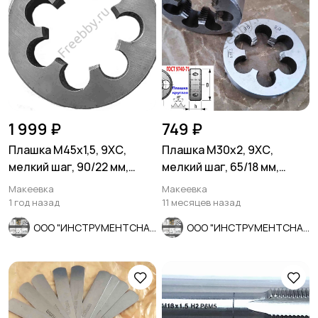
1 999 ₽
749 ₽
Плашка М45х1,5, 9ХС,
Плашка М30х2, 9ХС,
мелкий шаг, 90/22 мм,
мелкий шаг, 65/18 мм,
ГОСТ 7740-71, сделано в
ГОСТ 7740-71, СССР
Макеевка
Макеевка
ССС
1 год назад
11 месяцев назад
ООО "ИНСТРУМЕНТСНАБ"
ООО "ИНСТРУМЕНТСНАБ"