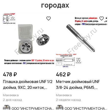
городах
Мотозапчасти
Мотоаксессуары
478 ₽
462 ₽
Плашка дюймовая UNF 1/2
Метчик дюймовый UNF
дюйма, 9ХС, 20 ниток,
3/8-24 дюйма, Р6М5,
мелкий шаг, 38/10 мм.
штучный, 24 нитки, 80/34
Макеевка
Макеевка
мм.
2 дня назад
2 недели назад
ООО "ИНСТРУМЕНТСНАБ"
ООО "ИНСТРУМЕНТСНАБ"