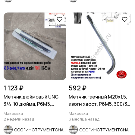
1 123 ₽
592 ₽
Метчик дюймовый UNC
Метчик гаечный М20х1,5,
3/4-10 дюйма, Р6М5,
изогн хвост, Р6М5, 300/30
штучный, 10 ниток, 106/53
мм, мелкий шаг, СССР
Макеевка
Макеевка
мм.
2 недели назад
3 месяца назад
ООО "ИНСТРУМЕНТСНАБ"
ООО "ИНСТРУМЕНТСНАБ"