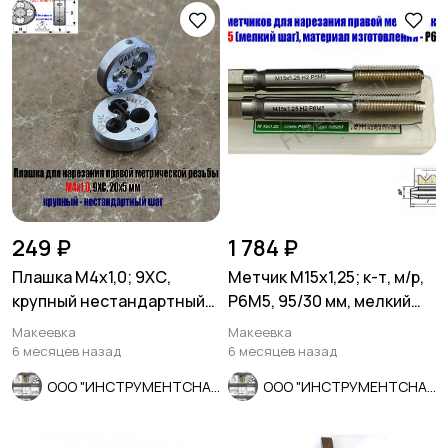
249 ₽
1 784 ₽
Плашка М4х1,0; 9ХС,
Метчик М15х1,25; к-т, м/р,
крупный нестандартный
Р6М5, 95/30 мм, мелкий
шаг, 20/5 мм.
шаг, ГОСТ 3266-81.
Макеевка
Макеевка
6 месяцев назад
6 месяцев назад
ООО "ИНСТРУМЕНТСНАБ"
ООО "ИНСТРУМЕНТСНАБ"