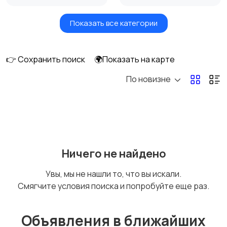
Показать все категории
Масла и автохимия
Автоэлектроника и
GPS
👉 Сохранить поиск
🌍Показать на карте
По новизне
Аксессуары и
Аудио и видео
инструменты
Противоугонные
Багажные системы и
Ничего не найдено
устройства
фаркопы
Увы, мы не нашли то, что вы искали.
Смягчите условия поиска и попробуйте еще раз.
Мотоэкипировка
Другие запчасти
и аксессуары
Объявления в ближайших