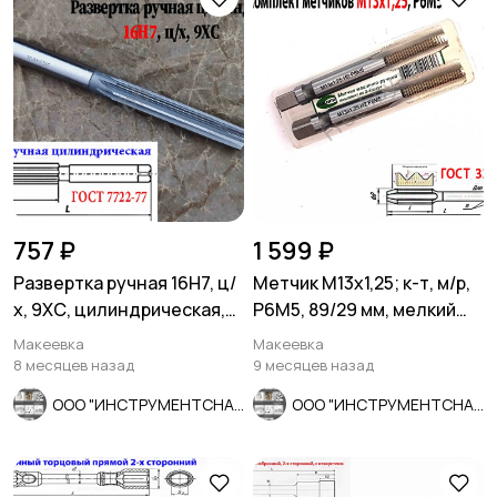
757 ₽
1 599 ₽
Развертка ручная 16Н7, ц/
Метчик М13х1,25; к-т, м/р,
х, 9ХС, цилиндрическая,
Р6М5, 89/29 мм, мелкий
175/87 мм, 2360-0142.
шаг, ГОСТ 3266-81
Макеевка
Макеевка
8 месяцев назад
9 месяцев назад
ООО "ИНСТРУМЕНТСНАБ"
ООО "ИНСТРУМЕНТСНАБ"