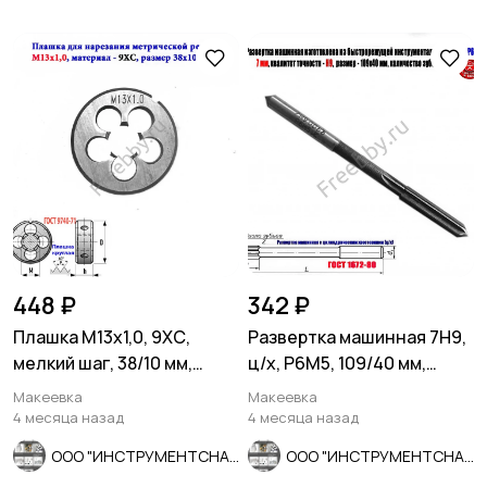
448 ₽
342 ₽
Плашка М13х1,0, 9ХС,
Развертка машинная 7Н9,
мелкий шаг, 38/10 мм,
ц/х, Р6М5, 109/40 мм,
ГОСТ 7740-71.
2363-0068, СССР
Макеевка
Макеевка
4 месяца назад
4 месяца назад
ООО "ИНСТРУМЕНТСНАБ"
ООО "ИНСТРУМЕНТСНАБ"