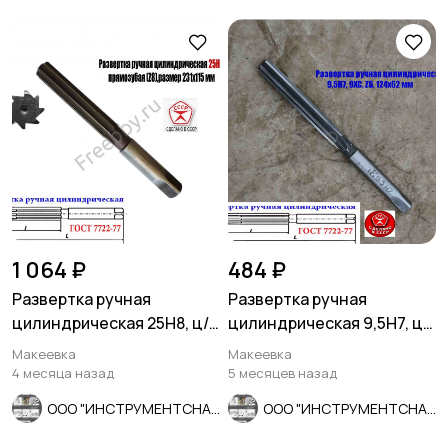
1 064 ₽
484 ₽
Развертка ручная
Развертка ручная
цилиндрическая 25Н8, ц/
цилиндрическая 9,5Н7, ц/
х, 9ХС, 231/115 мм, Z8,
х, 9ХС, Z6, 124/62 мм,
Макеевка
Макеевка
СССР.
СССР.
4 месяца назад
5 месяцев назад
ООО "ИНСТРУМЕНТСНАБ"
ООО "ИНСТРУМЕНТСНАБ"