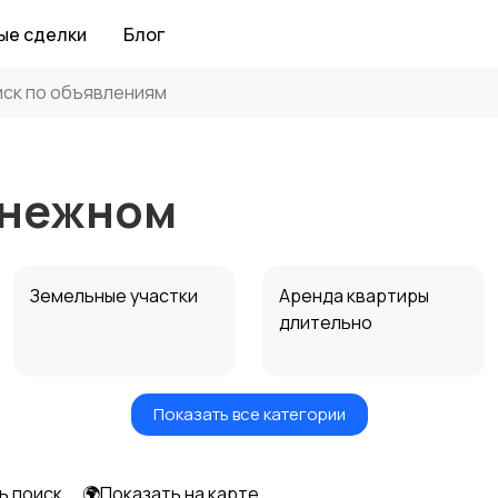
ые сделки
Блог
Снежном
Земельные участки
Аренда квартиры
длительно
Показать все категории
Аренда дома
Коммерческая
посуточно
недвижимость
ь поиск
🌍Показать на карте