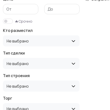
Гаражи и
машиноместа
🔥Срочно
Кто разместил
Не выбрано
Тип сделки
Не выбрано
Тип строения
Не выбрано
Торг
Не выбрано