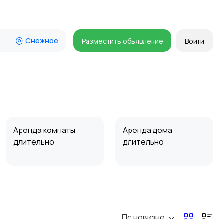
Снежное
Разместить объявление
Войти
Аренда комнаты
Аренда дома
длительно
длительно
Прочие строения
Продажа квартиры
По новизне