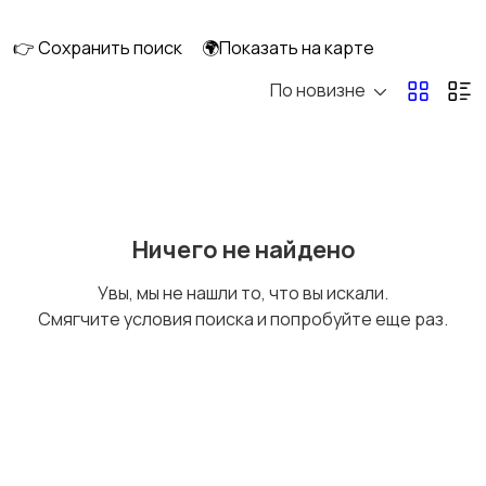
длительно
👉 Сохранить поиск
🌍Показать на карте
По новизне
Аренда комнаты
Аренда дома
длительно
длительно
Аренда квартиры
Аренда комнаты
Ничего не найдено
посуточно
посуточно
Увы, мы не нашли то, что вы искали.
Смягчите условия поиска и попробуйте еще раз.
Аренда дома
Коммерческая
посуточно
недвижимость
Прочие строения
Продажа квартиры
1