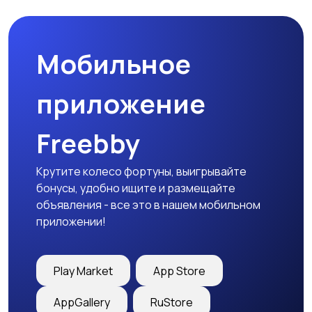
Мобильное
Гаражи и
машиноместа
приложение
Freebby
Крутите колесо фортуны, выигрывайте
бонусы, удобно ищите и размещайте
объявления - все это в нашем мобильном
приложении!
Play Market
App Store
AppGallery
RuStore