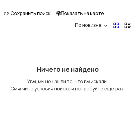
длительно
👉 Сохранить поиск
🌍Показать на карте
По новизне
Аренда комнаты
Аренда дома
длительно
длительно
Аренда квартиры
Аренда комнаты
Ничего не найдено
посуточно
посуточно
Увы, мы не нашли то, что вы искали.
Смягчите условия поиска и попробуйте еще раз.
Аренда дома
Коммерческая
посуточно
недвижимость
Прочие строения
Продажа квартиры