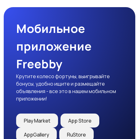
Мобильное
Гаражи и
машиноместа
приложение
Freebby
Крутите колесо фортуны, выигрывайте
бонусы, удобно ищите и размещайте
объявления - все это в нашем мобильном
приложении!
Play Market
App Store
AppGallery
RuStore