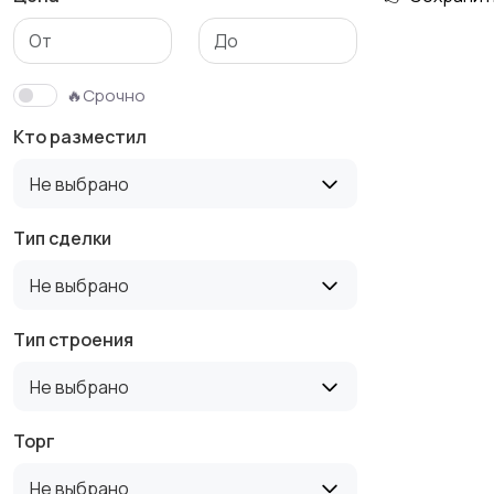
Гаражи и
машиноместа
🔥Срочно
Кто разместил
Не выбрано
Тип сделки
Не выбрано
Тип строения
Не выбрано
Торг
Не выбрано