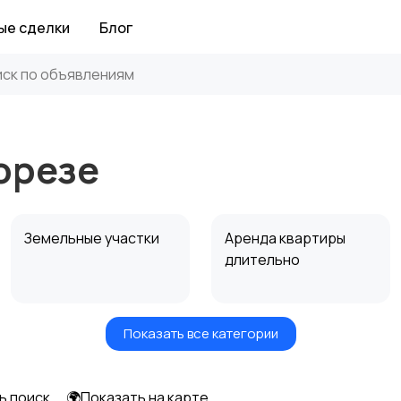
ые сделки
Блог
орезе
Земельные участки
Аренда квартиры
длительно
Показать все категории
Аренда дома
Коммерческая
посуточно
недвижимость
ь поиск
🌍Показать на карте