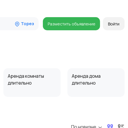
Торез
Разместить объявление
Войти
Аренда комнаты
Аренда дома
длительно
длительно
Прочие строения
Продажа квартиры
По новизне